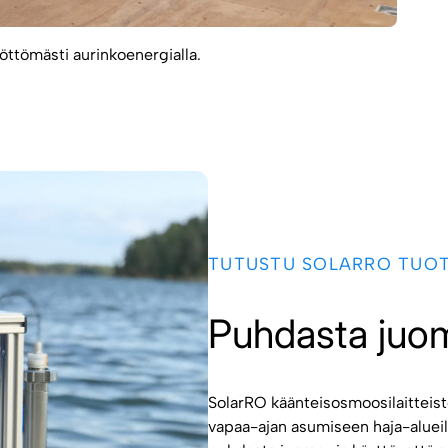
öttömästi aurinkoenergialla.
TUTUSTU SOLARRO TUO
Puhdasta juo
SolarRO käänteisosmoosilaitteist
vapaa-ajan asumiseen haja-alueille