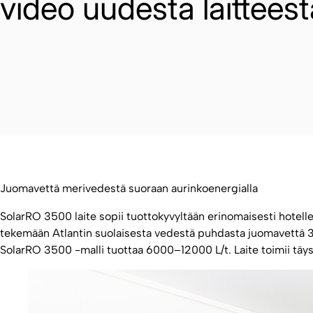
video uudesta laitteest
Juomavettä merivedestä suoraan aurinkoenergialla
SolarRO 3500 laite sopii tuottokyvyltään erinomaisesti hotelleihi
tekemään Atlantin suolaisesta vedestä puhdasta juomavettä 
SolarRO 3500 -malli tuottaa 6000–12000 L/t. Laite toimii täysi