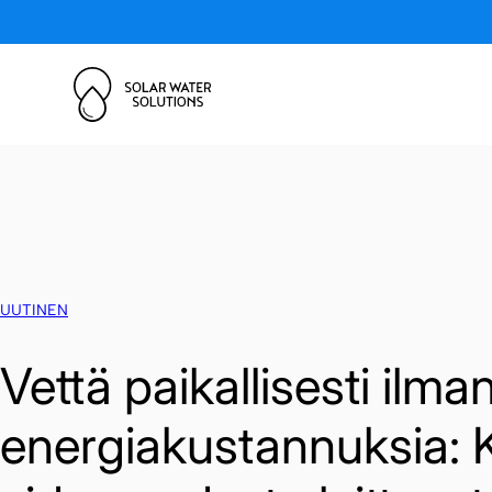
Skip to content
UUTINEN
Vettä paikallisesti ilma
energiakustannuksia: 