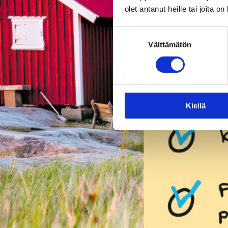
olet antanut heille tai joita o
Suostumuksen
Välttämätön
valinta
Kiellä