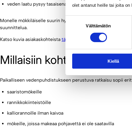
veden laatu pysyy tasaisena koko kesäkauden
olet antanut heille tai joita o
Suostumuksen
Monelle mökkiläiselle suurin hyöty ei ole tekniikka vaan huolet
Välttämätön
valinta
suunnittelua.
Katso kuvia asiakaskohteista
täältä
.
Millaisiin kohteisiin käänt
Kiellä
Paikalliseen vedenpuhdistukseen perustuva ratkaisu sopii erity
saaristomökeille
rannikkokiinteistöille
kalliorannoille ilman kaivoa
mökeille, joissa makeaa pohjavettä ei ole saatavilla