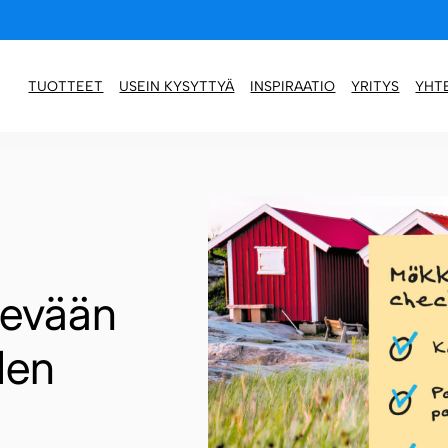
TUOTTEET
USEIN KYSYTTYÄ
INSPIRAATIO
YRITYS
YHT
kevään
den