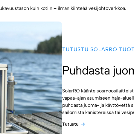
kavuustason kuin kotiin – ilman kiinteää vesijohtoverkkoa.
TUTUSTU SOLARRO TUO
Puhdasta juo
SolarRO käänteisosmoosilaitteist
vapaa-ajan asumiseen haja-alueille
puhdasta juoma- ja käyttövettä s
säilömistä kanistereissa tai vesip
Tutustu