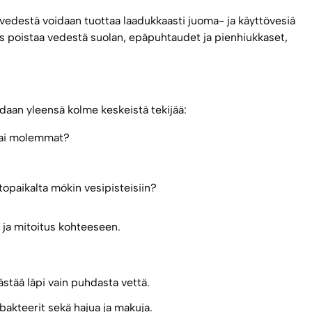
edestä voidaan tuottaa laadukkaasti juoma- ja käyttövesiä
poistaa vedestä suolan, epäpuhtaudet ja pienhiukkaset,
daan yleensä kolme keskeistä tekijää:
vai molemmat?
opaikalta mökin vesipisteisiin?
o ja mitoitus kohteeseen.
ästää läpi vain puhdasta vettä.
 bakteerit sekä hajua ja makuja.