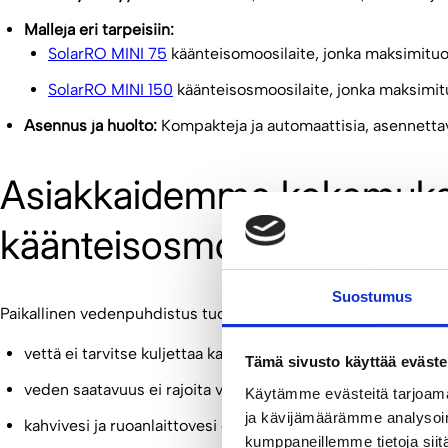
Malleja eri tarpeisiin:
SolarRO MINI 75
käänteisomoosilaite, jonka maksimituot
SolarRO MINI 150
käänteisosmoosilaite, jonka maksimitu
Asennus ja huolto:
Kompakteja ja automaattisia, asennettavi
Asiakkaidemme kokemuks
käänteisosmoosilaitteiden
Suostumus
Paikallinen vedenpuhdistus tuo konkreettisia hyötyjä mökkiel
vettä ei tarvitse kuljettaa kanistereissa mantereelta käsin
Tämä sivusto käyttää eväste
veden saatavuus ei rajoita viikonloppuja tai vierailuja
Käytämme evästeitä tarjoama
ja kävijämäärämme analysoim
kahvivesi ja ruoanlaittovesi onnistuvat suoraan mökkihanas
kumppaneillemme tietoja siitä