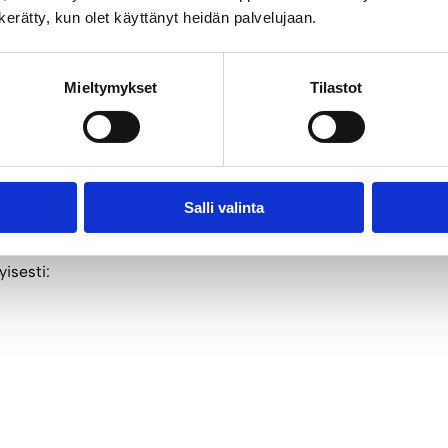
n kerätty, kun olet käyttänyt heidän palvelujaan.
tomuus: mökille voi lähteä ilman erillistä vesihuollon
Mieltymykset
Tilastot
eisosmoosi sopii
Salli valinta
isesti: