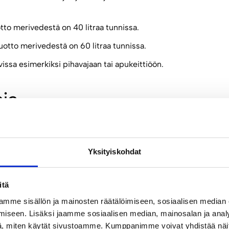
to merivedestä on 40 litraa tunnissa.
otto merivedestä on 60 litraa tunnissa.
ssa esimerkiksi pihavajaan tai apukeittiöön.
ia
 hyödyistä
Yksityiskohdat
ämään:
itä
mme sisällön ja mainosten räätälöimiseen, sosiaalisen median
iseen. Lisäksi jaamme sosiaalisen median, mainosalan ja analy
ta
, miten käytät sivustoamme. Kumppanimme voivat yhdistää näitä t