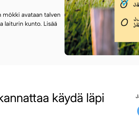
n mökki avataan talven
a laiturin kunto. Lisää
kannattaa käydä läpi
J