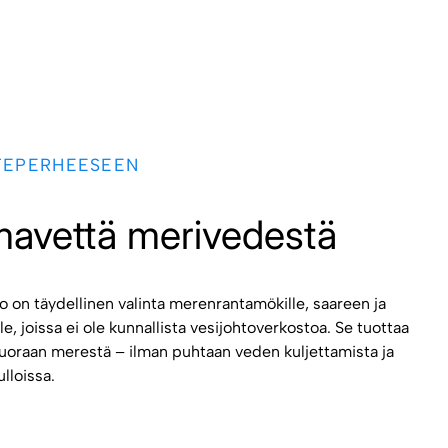
TEPERHEESEEN
mavettä merivedestä
o on täydellinen valinta merenrantamökille, saareen ja
, joissa ei ole kunnallista vesijohtoverkostoa. Se tuottaa
uoraan merestä – ilman puhtaan veden kuljettamista ja
ulloissa.