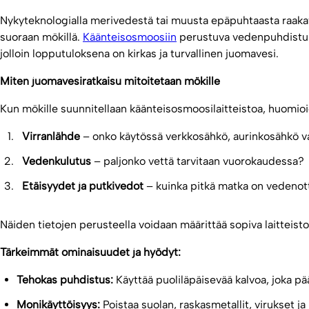
Nykyteknologialla merivedestä tai muusta epäpuhtaasta raakav
suoraan mökillä.
Käänteisosmoosiin
perustuva vedenpuhdistus 
jolloin lopputuloksena on kirkas ja turvallinen juomavesi.
Miten juomavesiratkaisu mitoitetaan mökille
Kun mökille suunnitellaan käänteisosmoosilaitteistoa, huomioi
Virranlähde
– onko käytössä verkkosähkö, aurinkosähkö 
Vedenkulutus
– paljonko vettä tarvitaan vuorokaudessa?
Etäisyydet ja putkivedot
– kuinka pitkä matka on vedenott
Näiden tietojen perusteella voidaan määrittää sopiva laitteist
Tärkeimmät ominaisuudet ja hyödyt:
Tehokas puhdistus:
Käyttää puoliläpäisevää kalvoa, joka pä
Monikäyttöisyys:
Poistaa suolan, raskasmetallit, virukset ja