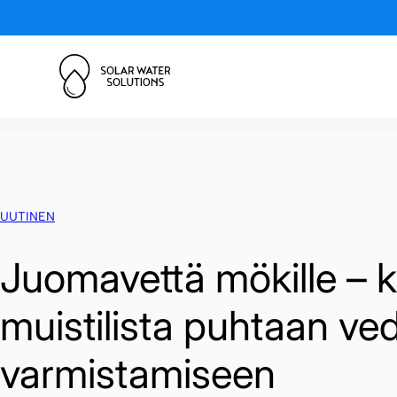
Skip to content
UUTINEN
Juomavettä mökille – 
muistilista puhtaan ve
varmistamiseen