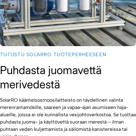
TUTUSTU SOLARRO TUOTEPERHEESEEN
Puhdasta juomavettä
merivedestä
SolarRO käänteisosmoosilaitteisto on täydellinen valinta
merenrantamökille, saareen ja vapaa-ajan asumiseen haja-
alueille, joissa ei ole kunnallista vesijohtoverkostoa. Se tuottaa
puhdasta juoma- ja käyttövettä suoraan merestä – ilman
puhtaan veden kuljettamista ja säilömistä kanistereissa tai