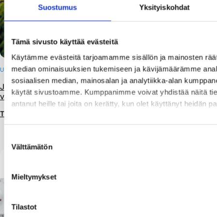
Suostumus
Yksityiskohdat
Tämä sivusto käyttää evästeitä
Käytämme evästeitä tarjoamamme sisällön ja mainosten räät
median ominaisuuksien tukemiseen ja kävijämäärämme anal
UUTINEN
sosiaalisen median, mainosalan ja analytiikka-alan kumppanei
Juomavettä mökille – kevään muistilista puhtaan veden
käytät sivustoamme. Kumppanimme voivat yhdistää näitä tietoja
varmistamiseen
antanut heille tai joita on kerätty, kun olet käyttänyt heidän p
Tutustu
Suostumuksen
Välttämätön
valinta
Mieltymykset
Tilastot