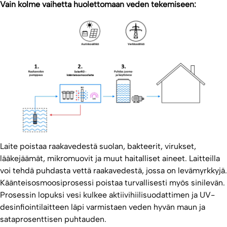
Vain kolme vaihetta huolettomaan veden tekemiseen:
Laite poistaa raakavedestä suolan, bakteerit, virukset,
lääkejäämät, mikromuovit ja muut haitalliset aineet. Laitteilla
voi tehdä puhdasta vettä raakavedestä, jossa on levämyrkkyjä.
Käänteisosmoosiprosessi poistaa turvallisesti myös sinilevän.
Prosessin lopuksi vesi kulkee aktiivihiilisuodattimen ja UV-
desinfiointilaitteen läpi varmistaen veden hyvän maun ja
sataprosenttisen puhtauden.