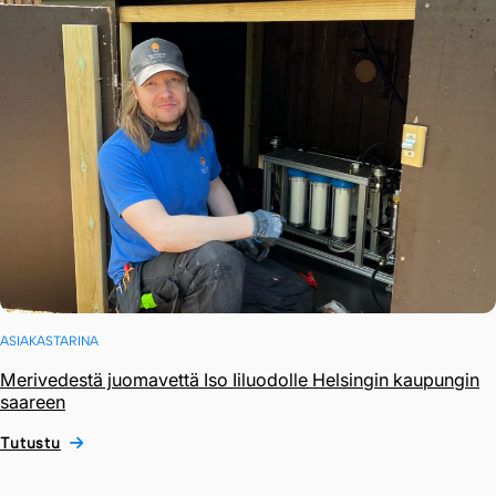
ASIAKASTARINA
Merivedestä juomavettä Iso Iiluodolle Helsingin kaupungin
saareen
Tutustu