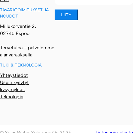
TAVARATOIMITUKSET JA
NOUDOT
Miilukorventie 2,
02740 Espoo
Tervetuloa – palvelemme
ajanvarauksella.
TUKI & TEKNOLOGIA
Yhteystiedot
Usein kysytyt
kysymykset
Teknologia
© Solar Water Solutions Oy 2025
Tietosuojaseloste