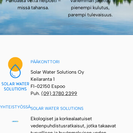
Puhdasta vettä helposti –
Vähemmän jätettä,
missä tahansa.
pienempi kulutus,
parempi tulevaisuus.
PÄÄKONTTORI
Solar Water Solutions Oy
Keilaranta 1
FI-02150 Espoo
Puh.
(09) 3780 2399
YHTEISTYÖSSÄ
SOLAR WATER SOLUTIONS
Ekologiset ja korkealaatuiset
vedenpuhdistusratkaisut, jotka takaavat
turvallisen ja hyvänmakuisen veden.