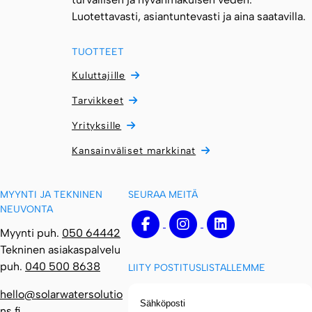
Luotettavasti, asiantuntevasti ja aina saatavilla.
TUOTTEET
Kuluttajille
Tarvikkeet
Yrityksille
Kansainväliset markkinat
MYYNTI JA TEKNINEN
SEURAA MEITÄ
NEUVONTA
Facebook
Instagram
Linkedin
Myynti puh.
050 64442
Tekninen asiakaspalvelu
puh.
040 500 8638
LIITY POSTITUSLISTALLEMME
Sähköposti
hello@solarwatersolutio
ns.fi