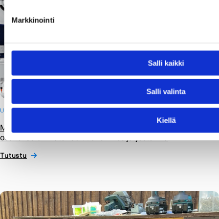
Markkinointi
Salli kaikki
Salli valinta
UUTINEN
Kiellä
Markkinajohtaja LORENTZin aurinkopumpputeknologia
osaksi Solar Water Solutionsin vesijärjestelmiä
Tutustu